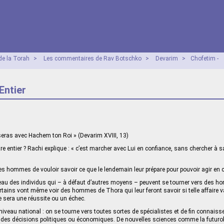
e la Torah
>
Les commentaires de Rav Botschko
>
Devarim
>
Chofetim -
Entier
seras avec Hachem ton Roi » (Devarim XVIII, 13)
re entier ? Rachi explique : « c’est marcher avec Lui en confiance, sans chercher à sa
 des hommes de vouloir savoir ce que le lendemain leur prépare pour pouvoir agir en
veau des individus qui – à défaut d’autres moyens – peuvent se tourner vers des h
ertains vont même voir des hommes de Thora qui leur feront savoir si telle affaire v
e sera une réussite ou un échec.
niveau national : on se tourne vers toutes sortes de spécialistes et de fin connaiss
e des décisions politiques ou économiques. De nouvelles sciences comme la futuro