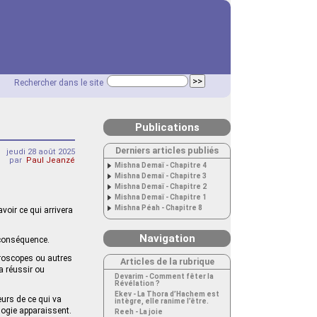
Rechercher dans le site
Publications
Derniers articles publiés
jeudi 28 août 2025
par
Paul Jeanzé
Mishna Demaï - Chapitre 4
Mishna Demaï - Chapitre 3
Mishna Demaï - Chapitre 2
Mishna Demaï - Chapitre 1
Mishna Péah - Chapitre 8
voir ce qui arrivera
Navigation
 conséquence.
oroscopes ou autres
Articles de la rubrique
a réussir ou
Devarim - Comment fêter la
Révélation ?
Ekev - La Thora d’Hachem est
eurs de ce qui va
intègre, elle ranime l’être.
logie apparaissent.
Reeh - La joie