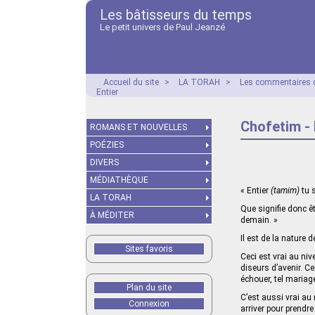
Les bâtisseurs du temps
Le petit univers de Paul Jeanzé
Accueil du site
>
LA TORAH
>
Les commentaires d
Entier
Chofetim - 
ROMANS ET NOUVELLES
POÉZIES
DIVERS
MÉDIATHÈQUE
« Entier
(tamim)
tu 
LA TORAH
Que signifie donc êt
À MÉDITER
demain. »
Il est de la nature
Sites favoris
Ceci est vrai au ni
diseurs d’avenir. C
échouer, tel mariag
Plan du site
C’est aussi vrai au 
Connexion
arriver pour prendr