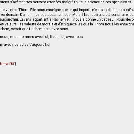
isions s’avèrent très souvent erronées malgré toute la science de ces spécialistes.
intervient la Thora. Elle nous enseigne que ce qui importe n’est pas d’agir aujourd’h
iver demain. Demain ne nous appartient pas. Mais il faut apprendre à construire le
ujourd’hui. L’avenir appartient à Hachem et Il nous a donné un cadeau : Nous devo
es valeurs, les valeurs de morale et d’éthique telles que la Thora nous les enseigne,
Hachem, savoir que Hachem sera avec nous.
nous, nous sommes avec Lui, Il est, Lui, avec nous.
ir avec nos actes d’aujourd’hui
u format PDF
]