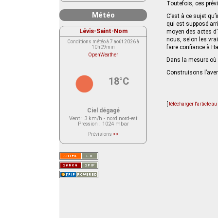
Toutefois, ces prév
Météo
C’est à ce sujet qu’
qui est supposé arr
Lévis-Saint-Nom
moyen des actes d’a
nous, selon les vrai
Conditions météo à 7 août 2026 à
faire confiance à 
10h09min
OpenWeather
Dans la mesure où 
Construisons l’aven
18°C
[
télécharger l'article a
Ciel dégagé
Vent
: 3 km/h - nord nord-est
Pression
: 1024 mbar
Prévisions
>>
Le service OpenWeather ne fournit
actuellement aucune prévision
météorologique sur le lieu Lévis-
Saint-Nom.
Veuillez consulter le message du
service ci-dessous.
(401 - Invalid API key. Please see
https://openweathermap.org/faq#error401
for more info.)