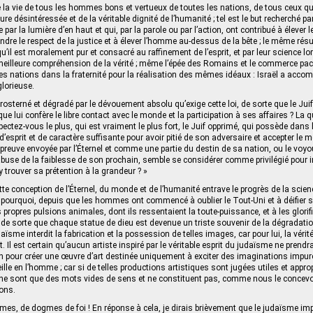
de la vie de tous les hommes bons et vertueux de toutes les nations, de tous ceux q
ture désintéressée et de la véritable dignité de l’humanité ; tel est le but recherché p
 par la lumière d’en haut et qui, par la parole ou par l’action, ont contribué à élever l
dre le respect de la justice et à élever l’homme au-dessus de la bête ; le même résul
qu’il est moralement pur et consacré au raffinement de l’esprit, et par leur science lo
e meilleure compréhension de la vérité ; même l’épée des Romains et le commerce pac
es nations dans la fraternité pour la réalisation des mêmes idéaux : Israël a accom
glorieuse.
s prosterné et dégradé par le dévouement absolu qu’exige cette loi, de sorte que le Juif
que lui confère le libre contact avec le monde et la participation à ses affaires ? La 
pectez-vous le plus, qui est vraiment le plus fort, le Juif opprimé, qui possède dans
 d’esprit et de caractère suffisante pour avoir pitié de son adversaire et accepter le m
preuve envoyée par l’Éternel et comme une partie du destin de sa nation, ou le voy
buse de la faiblesse de son prochain, semble se considérer comme privilégié pour inj
 trouver sa prétention à la grandeur ? »
te conception de l’Éternel, du monde et de l’humanité entrave le progrès de la science
, pourquoi, depuis que les hommes ont commencé à oublier le Tout-Uni et à déifier s
 propres pulsions animales, dont ils ressentaient la toute‑puissance, et à les glori
 de sorte que chaque statue de dieu est devenue un triste souvenir de la dégradati
udaïsme interdit la fabrication et la possession de telles images, car pour lui, la vérit
. Il est certain qu’aucun artiste inspiré par le véritable esprit du judaïsme ne prendrai
n pour créer une œuvre d’art destinée uniquement à exciter des imaginations impures
le en l’homme ; car si de telles productions artistiques sont jugées utiles et approp
u ne sont que des mots vides de sens et ne constituent pas, comme nous le concevo
ons.
es, de dogmes de foi ! En réponse à cela, je dirais brièvement que le judaïsme imp