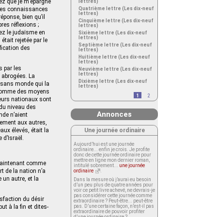
tez que je m’épargne
lettres)
elles connaissances
Quatrième lettre (Les dix-neuf
lettres)
éponse, bien qu’il
Cinquième lettre (Les dix-neuf
es réflexions ;
lettres)
iez le judaïsme en
Sixième lettre (Les dix-neuf
lettres)
tait rejetée par le
Septième lettre (Les dix-neuf
fication des
lettres)
Huitième lettre (Les dix-neuf
lettres)
s par les
Neuvième lettre (Les dix-neuf
lettres)
 abrogées. La
Dixième lettre (Les dix-neuf
té sans monde qui la
lettres)
ur comme des moyens
1
2
eurs nationaux sont
 du niveau des
Annonces
nde n’aient
ilement aux autres,
Une journée ordinaire
aux élevés, était la
 d’Israël.
Aujourd’hui est une journée
ordinaire... enfin je crois. Je profite
donc de cette journée ordinaire pour
mettre en ligne mon dernier roman,
t maintenant comme
intitulé sobrement...
une journée
rt de la nation n’a
ordinaire
.
un autre, et la
Dans la mesure où j’aurai eu besoin
d’un peu plus de quatre années pour
voir ce petit livre achevé, ne devrais-je
pas considérer cette journée comme
isfaction du désir
extraordinaire ? Peut-être... peut-être
t à la fin et dites-
pas. D’une certaine façon, n’est-il pas
extraordinaire de pouvoir profiter
d’une journée ordinaire ?