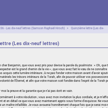
36 - Les dix-neuf lettres (Samson Raphaël Hirsch)
>
Quinzième lettre (Les dix-
ettre (Les dix-neuf lettres)
cher Benjamin, que vous avez pris pour devise la parole du psalmiste : « Oh, que t
 respecter est le grand chemin de la vie » ; que vous avez fait le vœu de ne connaîtr
s acquis cette lumière intérieure ; à ne pas fonder votre maison avant d’avoir ajouté
matériels les trésors intérieurs de la Torah, afin de pouvoir utiliser vos possessio
lonté de l’Éternel, et afin que votre maison soit fondée dans l’esprit de la Torah p
oi la preuve et la garantie que je n’ai pas écrit en vain.
rmément à votre résolution ; vous avez mon invitation la plus cordiale, et je m’eff
nt et en détail ce que vous avez maintenant appris sous forme d’esquisse. Ne vous
i un maître infaillible. Je vous avouerai honnêtement chaque fois que je serai mo