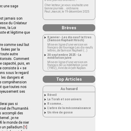
Cher lecteur, je vous souhaite une
vec une sage
bonne journée... ordinaire.
Paul Jeanzé, le 19 décembre 2025
’est jamais son
agesse du Créateur
Brèves
es, la Loi
ste et légitime que
8 janvier - Les dix-neuf lettres
(Samson Raphaël Hirsch)
xure comme seul but
Mise en ligne d’une version en
français de l’ouvrage Les dix-neufs
fixées par la
lettres, de Samson Raphaël (…)
 toute autre
30 septembre 2025 - La
méditation juive
autorisés. Comment
Mise en ligne d’une version en
e capacité, puis, en
français de La méditation juive
ue consiste à « se
(1982), livre de Aryeh Kaplan.
vons sous le regard
s les dangers et
Top Articles
 une compréhension
nt que toutes nos
Au hasard
e joyeusement ses
Réveil
La Torah et son univers
derai pas si
R comme…
rsel de l’humanité.
L’arbre de la méconnaissance
Un rêve de gosse
is accompli des
rnel ; je ne
fi le monde de nier
me un palladium
[
1
]