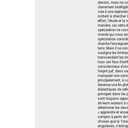
devoirs, mais ne c
clairement intelligi
voie à une explorat
incitent à chercher 
effort, l’étude et l
manière, car cette 
spéculation ne cons
monde qui nous ento
spéculation considè
cherche l’enseigneme
terre. Mais il ne co
souligne les limit
transcendent les lim
tous ces feux d’arti
consciencieux d’une 
l’esprit juif, dans 
manquait une conscie
principalement, à sa
devenue une fin plut
dialectiques de cell
principes dans les 
sont toujours oppos
de leurs auteurs à 
« apprendre et ensei
compris à partir de 
choses que la Torah,
angulaires, n’estro