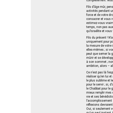
complètement. Nous 
Fils d’âge mûr, pen
activités pendant un
force et de votre d
consacrer et vous r
estimez-vous vraime
temps, non pas aux 
qu’Israélite et vous
Fils du présent ! N
uniquement pour pos
la mesure de votre
elles-mêmes ; si vou
peut que semer la gr
mûrir et se développ
à son sommet ; non 
ambition, alors – alo
Ce n’est pas là l’es
réaliser qu’en lui 
le plus sublime et l
pour le servir ; si,
le Chabbat pour le 
mieux remplir mes de
vie et ses bénédicti
l’accomplissement d
réflexions devraient
Oui, si seulement v
qu’un seul instant,