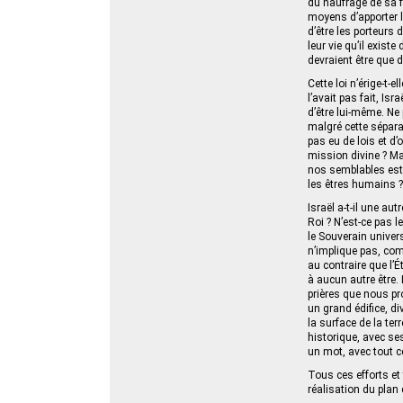
du naufrage de sa fo
moyens d’apporter l
d’être les porteurs 
leur vie qu’il existe
devraient être que
Cette loi n’érige-t-
l’avait pas fait, I
d’être lui-même. Ne 
malgré cette sépara
pas eu de lois et 
mission divine ? Ma
nos semblables est v
les êtres humains ?
Israël a-t-il une a
Roi ? N’est‑ce pas l
n’implique pas, com
au contraire que l’É
à aucun autre être. 
prières que nous pr
un grand édifice, d
la surface de la ter
historique, avec se
un mot, avec tout c
Tous ces efforts et 
réalisation du pla