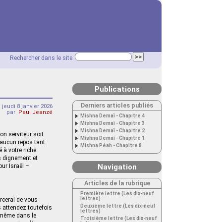
Rechercher dans le site
Publications
Derniers articles publiés
jeudi 8 janvier 2026
par
Paul Jeanzé
Mishna Demaï - Chapitre 4
Mishna Demaï - Chapitre 3
Mishna Demaï - Chapitre 2
on serviteur soit
Mishna Demaï - Chapitre 1
e aucun repos tant
Mishna Péah - Chapitre 8
 à votre riche
ns dignement et
our Israël –
Navigation
Articles de la rubrique
Première lettre (Les dix-neuf
lettres)
orcerai de vous
Deuxième lettre (Les dix-neuf
 attendez toutefois
lettres)
i-même dans le
Troisième lettre (Les dix-neuf