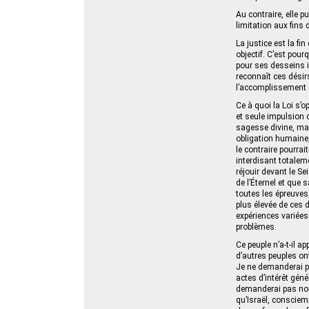
Au contraire, elle 
limitation aux fins 
La justice est la fi
objectif. C’est pour
pour ses desseins i
reconnaît ces désir
l’accomplissement 
Ce à quoi la Loi s’
et seule impulsion 
sagesse divine, mai
obligation humaine
le contraire pourrai
interdisant totaleme
réjouir devant le S
de l’Éternel et que
toutes les épreuves,
plus élevée de ces 
expériences variées
problèmes.
Ce peuple n’a-t-il 
d’autres peuples on
Je ne demanderai pa
actes d’intérêt gén
demanderai pas non 
qu’Israël, consciem