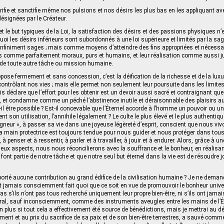
purifie et sanctifie même nos pulsions et nos désirs les plus bas en les appliquant a
désignées par le Créateur.
n et le but typiques de la Loi, la satisfaction des désirs et des passions physiques n
quoi les désirs inférieurs sont subordonnés à une loi supérieure et limités par la s
nfiniment sages ; mais comme moyens d’atteindre des fins appropriées et nécessair
s comme parfaitement moraux, purs et humains, et leur réalisation comme aussi ju
de toute autre tâche ou mission humaine.
oppose fermement et sans concession, c’est la déification de la richesse et de la lu
contrôlant nos vies ; mais elle permet non seulement leur poursuite dans les limites 
s déclare que l’effort pour les obtenir est un devoir aussi sacré et contraignant que
, et condamne comme un péché l’abstinence inutile et déraisonnable des plaisirs 
t-il être possible ? Est-il concevable que l’Éternel accorde à l’homme un pouvoir ou un
nt son utilisation, l’annihile légalement ? Le culte le plus élevé et le plus authentiq
eigneur », à passer sa vie dans une joyeuse légèreté d’esprit, conscient que nous vi
 sa main protectrice est toujours tendue pour nous guider et nous protéger dans tou
 à penser et à ressentir, à parler et à travailler, à jouir et à endurer. Alors, grâce à
deux aspects, nous nous réconcilierons avec la souffrance et le bonheur, en réalisa
 font partie de notre tâche et que notre seul but éternel dans la vie est de résoudr
apporté aucune contribution au grand édifice de la civilisation humaine ? Je ne deman
t jamais consciemment fait quoi que ce soit en vue de promouvoir le bonheur unive
s s’ils n’ont pas tous recherché uniquement leur propre bien-être, ni s’ils ont jama
éral, sauf inconsciemment, comme des instruments aveugles entre les mains de l’Éte
plus si tout cela a effectivement été source de bénédictions, mais je mettrai au dé
ment et au prix du sacrifice de sa paix et de son bien-être terrestres, a sauvé com