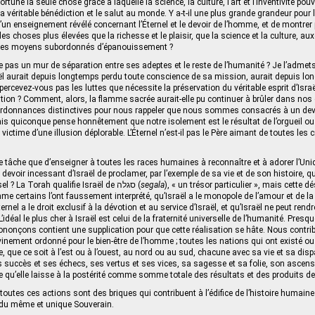
rtune la seule chose grâce à laquelle la science, la culture, l’art et l’inventivité pou
a véritable bénédiction et le salut au monde. Y a-t-il une plus grande grandeur po
d’un enseignement révélé concernant l’Éternel et le devoir de l’homme, et de montrer 
 des choses plus élevées que la richesse et le plaisir, que la science et la culture, aux
 des moyens subordonnés d’épanouissement ?
elle pas un mur de séparation entre ses adeptes et le reste de l’humanité ? Je l’admets
sraël aurait depuis longtemps perdu toute conscience de sa mission, aurait depuis l
percevez-vous pas les luttes que nécessite la préservation du véritable esprit d’Isra
tion ? Comment, alors, la flamme sacrée aurait-elle pu continuer à brûler dans nos c
d’ordonnances distinctives pour nous rappeler que nous sommes consacrés à un dev
is quiconque pense honnêtement que notre isolement est le résultat de l’orgueil ou d
ictime d’une illusion déplorable. L’Éternel n’est-il pas le Père aimant de toutes les 
utre tâche que d’enseigner à toutes les races humaines à reconnaître et à adorer l’U
e devoir incessant d’Israël de proclamer, par l’exemple de sa vie et de son histoire, qu’
le Souverain universel ? La Torah qualifie Israël de סגלה (
segala
), « un trésor particulier », mais cette d
me certains l’ont faussement interprété, qu’Israël a le monopole de l’amour et de la
ternel a le droit exclusif à la dévotion et au service d’Israël, et qu’Israël ne peut re
L’idéal le plus cher à Israël est celui de la fraternité universelle de l’humanité. Pre
ononçons contient une supplication pour que cette réalisation se hâte. Nous contri
ivinement ordonné pour le bien-être de l’homme ; toutes les nations qui ont existé ou
re, que ce soit à l’est ou à l’ouest, au nord ou au sud, chacune avec sa vie et sa disp
s succès et ses échecs, ses vertus et ses vices, sa sagesse et sa folie, son ascens
e qu’elle laisse à la postérité comme somme totale des résultats et des produits de
toutes ces actions sont des briques qui contribuent à l’édifice de l’histoire humaine 
n du même et unique Souverain.