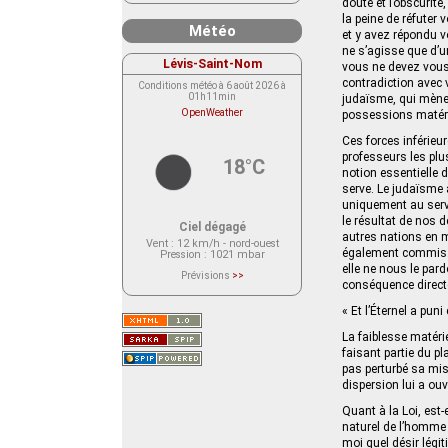
doute et l’obscurit
la peine de réfuter
Météo
et y avez répondu vo
ne s’agisse que d’u
Lévis-Saint-Nom
vous ne devez vous 
contradiction avec 
Conditions météo à 6 août 2026 à
01h11min
judaïsme, qui mène 
OpenWeather
possessions matéri
Ces forces inférieu
professeurs les pl
18°C
notion essentielle d
serve. Le judaïsme 
uniquement au serv
le résultat de nos 
Ciel dégagé
autres nations en m
Vent
: 12 km/h - nord-ouest
également commis. M
Pression
: 1021 mbar
elle ne nous le pard
Prévisions
>>
conséquence directe 
Le service OpenWeather ne fournit
actuellement aucune prévision
météorologique sur le lieu Lévis-
« Et l’Éternel a puni
Saint-Nom.
Veuillez consulter le message du
La faiblesse matéri
service ci-dessous.
(401 - Invalid API key. Please see
faisant partie du pla
https://openweathermap.org/faq#error401
pas perturbé sa mis
for more info.)
dispersion lui a o
Quant à la Loi, est-
naturel de l’homme p
moi quel désir légiti