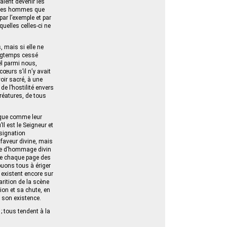
vaient devenir les
ur les hommes que
par l’exemple et par
quelles celles-ci ne
, mais si elle ne
ongtemps cessé
ël parmi nous,
œurs s’il n’y avait
oir sacré, à une
e l’hostilité envers
créatures, de tous
nique comme leur
Il est le Seigneur et
ésignation
 faveur divine, mais
ndre d’hommage divin
sque chaque page des
buons tous à ériger
 existent encore sur
arition de la scène
ion et sa chute, en
 son existence.
; tous tendent à la