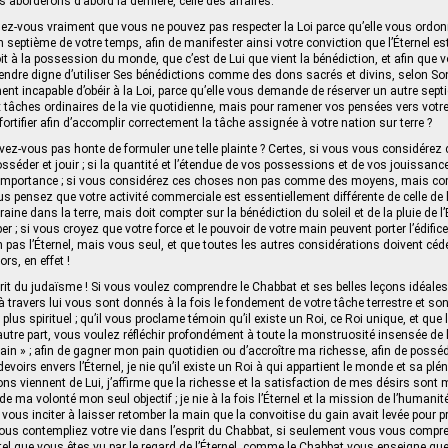
aborderons d’abord la dernière, celle des affaires.
sez-vous vraiment que vous ne pouvez pas respecter la Loi parce qu’elle vous ordo
 septième de votre temps, afin de manifester ainsi votre conviction que l’Éternel es
roit à la possession du monde, que c’est de Lui que vient la bénédiction, et afin que
endre digne d’utiliser Ses bénédictions comme des dons sacrés et divins, selon So
nt incapable d’obéir à la Loi, parce qu’elle vous demande de réserver un autre sept
tâches ordinaires de la vie quotidienne, mais pour ramener vos pensées vers votr
 fortifier afin d’accomplir correctement la tâche assignée à votre nation sur terre ?
’avez-vous pas honte de formuler une telle plainte ? Certes, si vous vous considére
séder et jouir ; si la quantité et l’étendue de vos possessions et de vos jouissan
 importance ; si vous considérez ces choses non pas comme des moyens, mais co
s pensez que votre activité commerciale est essentiellement différente de celle de l’
aine dans la terre, mais doit compter sur la bénédiction du soleil et de la pluie de l’É
er ; si vous croyez que votre force et le pouvoir de votre main peuvent porter l’édifice
pas l’Éternel, mais vous seul, et que toutes les autres considérations doivent céde
rs, en effet !
prit du judaïsme ! Si vous voulez comprendre le Chabbat et ses belles leçons idéales
et à travers lui vous sont donnés à la fois le fondement de votre tâche terrestre et 
e plus spirituel ; qu’il vous proclame témoin qu’il existe un Roi, ce Roi unique, et qu
 d’autre part, vous voulez réfléchir profondément à toute la monstruosité insensée de
gain » ; afin de gagner mon pain quotidien ou d’accroître ma richesse, afin de poss
voirs envers l’Éternel, je nie qu’il existe un Roi à qui appartient le monde et sa pléni
ons viennent de Lui, j’affirme que la richesse et la satisfaction de mes désirs sont 
e ma volonté mon seul objectif ; je nie à la fois l’Éternel et la mission de l’human
 vous inciter à laisser retomber la main que la convoitise du gain avait levée pour p
ous contempliez votre vie dans l’esprit du Chabbat, si seulement vous vous compren
 tel que vous êtes vu par le regard de l’Éternel, comme le Chabbat vous enseigne que