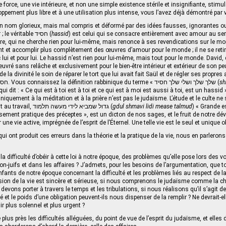
 force, une vie intérieure, et non une simple existence stérile et insignifiante, stimu
oppement plus libre et à une utilisation plus intense, vous l’avez déjà démontré par
 Un nom glorieux, mais mal compris et déformé par des idées fausses, ignorantes o
venant de l’extérieur ; le véritable חסיד (
hassid
) est celui qui se consacre entièrement avec amour au ser
e, qui ne cherche rien pour lui-même, mais renonce à ses revendications sur le mo
nt et accomplir plus complètement des œuvres d’amour pour le monde ; il ne se reti
c lui et pour lui. Le hassid n’est rien pour lui-même, mais tout pour le monde. David,
vré sans relâche et exclusivement pour le bien‑être intérieur et extérieur de son peu
 la divinité le soin de réparer le tort que lui avait fait Saül et de régler ses propres 
effet d’être appelé חסיד. Vous connaissez la définition rabbinique du terme « שלך שלך ושלי שלך חסיד (
sh
 qui dit : « Ce qui est à toi est à toi et ce qui est à moi est aussi à toi, est un hassid
niquement à la méditation et à la prière n’est pas le judaïsme. L’étude et le culte n
chemins qui mènent au travail, גדול שמביא לידי מעשה תלמוד (
gdul shmavi lidi mease talmud
) « Grande es
ement pratique des préceptes », est un dicton de nos sages, et le fruit de notre dévo
ne vie active, imprégnée de l’esprit de l’Éternel. Une telle vie est le seul et unique ob
 ont produit ces erreurs dans la théorie et la pratique de la vie, nous en parlerons
 la difficulté d’obéir à cette loi à notre époque, des problèmes qu’elle pose lors des 
on-juifs et dans les affaires ? J’admets, pour les besoins de l’argumentation, que t
fants de notre époque concernant la difficulté et les problèmes liés au respect de la 
ision de la vie est sincère et sérieuse, si nous comprenons le judaïsme comme la c
devons porter à travers le temps et les tribulations, si nous réalisons qu’il s’agit d
lté et le poids d’une obligation peuvent-ils nous dispenser de la remplir ? Ne devrait-e
lir plus solennel et plus urgent ?
us près les difficultés alléguées, du point de vue de l’esprit du judaïsme, et elles 