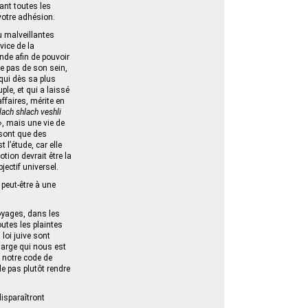
lant toutes les
 votre adhésion.
u malveillantes
vice de la
nde afin de pouvoir
re pas de son sein,
 qui dès sa plus
ple, et qui a laissé
affaires, mérite en
lach shlach veshli
 », mais une vie de
e sont que des
t l’étude, car elle
tion devrait être la
jectif universel.
 peut-être à une
voyages, dans les
outes les plaintes
loi juive sont
harge qui nous est
e notre code de
lle pas plutôt rendre
disparaîtront