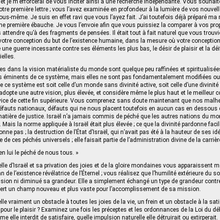
é, et je m’efforcerai de vous inciter ainsi à une recherche indépendante. Vous souhai
 votre première lettre ; vous l’avez examinée en profondeur à la lumière de vos nouv
us-même. Je suis en effet ravi que vous l’ayez fait. J’ai toutefois déjà préparé ma r
ne première ébauche. Je vous l’envoie afin que vous puissiez la comparer à vos propr
attendre qu’à des fragments de pensées. Il était tout à fait naturel que vous trouv
votre conception du but de l’existence humaine, dans la mesure où votre conception é
une guerre incessante contre ses éléments les plus bas, le désir de plaisir et la déi
elles.
res dans la vision matérialiste du monde sont quelque peu raffinées et spiritualisée
us éminents de ce système, mais elles ne sont pas fondamentalement modifiées ou
e ce système est soit celle d’un monde sans divinité active, soit celle d’une divini
adopte une autre vision, plus élevée, et considère même le plus haut et le meille
ice de cette fin supérieure. Vous comprenez sans doute maintenant que nos malh
défauts nationaux, défauts qui ne nous placent toutefois en aucun cas en dessous
atière de justice. Israël n’a jamais commis de péché que les autres nations du mo
ais la norme appliquée à Israël était plus élevée ; ce que la divinité pardonne fac
onne pas ; la destruction de l’État d’Israël, qui n’avait pas été à la hauteur de ses idé
de ces péchés universels ; elle faisait partie de l’administration divine de la carrière
 en lui le péché de nous tous. »
elle d’Israël et sa privation des joies et de la gloire mondaines vous apparaissen
n de l’existence révélatrice de l’Éternel ; vous réalisez que l’humilité extérieure du so
sion ni diminué sa grandeur. Elle a simplement échangé un type de grandeur contre 
uvert un champ nouveau et plus vaste pour l’accomplissement de sa mission.
elle vraiment un obstacle à toutes les joies de la vie, un frein et un obstacle à la sat
our le plaisir ? Examinez une fois les préceptes et les ordonnances de la Loi du débu
me elle interdit de satisfaire, quelle impulsion naturelle elle détruirait ou extirperait.