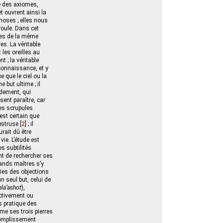
e des axiomes,
t ouvrent ainsi la
choses ; elles nous
roule. Dans cet
isées de la même
es. La véritable
les oreilles au
 ; la véritable
connaissance, et y
 que le ciel ou la
 but ultime ; il
dement, qui
sent paraître, car
les scrupules
est certain que
abstruse
[
2
]
; il
rait dû être
vie. L’étude est
es subtilités
ent de rechercher ses
rands maîtres s’y
ies des objections
n seul but, celui de
la’ashot
),
ectivement ou
us pratique des
mme ses trois pierres
ccomplissement