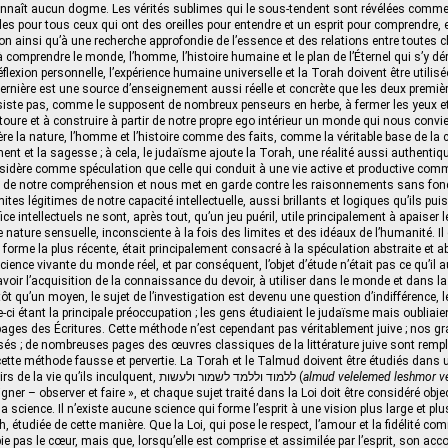
onnaît aucun dogme. Les vérités sublimes qui le sous‑tendent sont révélées comm
bles pour tous ceux qui ont des oreilles pour entendre et un esprit pour comprendre, e
ion ainsi qu’à une recherche approfondie de l’essence et des relations entre toutes 
à comprendre le monde, l’homme, l’histoire humaine et le plan de l’Éternel qui s’y dé
a réflexion personnelle, l’expérience humaine universelle et la Torah doivent être util
dernière est une source d’enseignement aussi réelle et concrète que les deux premièr
iste pas, comme le supposent de nombreux penseurs en herbe, à fermer les yeux et 
ure et à construire à partir de notre propre ego intérieur un monde qui nous convient
re la nature, l’homme et l’histoire comme des faits, comme la véritable base de la 
nt et la sagesse ; à cela, le judaïsme ajoute la Torah, une réalité aussi authentique
nsidère comme spéculation que celle qui conduit à une vie active et productive comme
es de notre compréhension et nous met en garde contre les raisonnements sans fon
ites légitimes de notre capacité intellectuelle, aussi brillants et logiques qu’ils puis
fice intellectuels ne sont, après tout, qu’un jeu puéril, utile principalement à apaiser 
nature sensuelle, inconsciente à la fois des limites et des idéaux de l’humanité. Il 
sa forme la plus récente, était principalement consacré à la spéculation abstraite et 
nce vivante du monde réel, et par conséquent, l’objet d’étude n’était pas ce qu’il au
voir l’acquisition de la connaissance du devoir, à utiliser dans le monde et dans la 
ôt qu’un moyen, le sujet de l’investigation est devenu une question d’indifférence, l
e-ci étant la principale préoccupation ; les gens étudiaient le judaïsme mais oubliai
pages des Écritures. Cette méthode n’est cependant pas véritablement juive ; nos g
és ; de nombreuses pages des œuvres classiques de la littérature juive sont rempl
cette méthode fausse et pervertie. La Torah et le Talmud doivent être étudiés dans u
déterminer les devoirs de la vie qu’ils inculquent, ללמוד וללמד לשמור ולעשות (
almud velelemed leshmor ve
gner – observer et faire », et chaque sujet traité dans la Loi doit être considéré obj
la science. Il n’existe aucune science qui forme l’esprit à une vision plus large et pl
 étudiée de cette manière. Que la Loi, qui pose le respect, l’amour et la fidélité co
pie pas le cœur, mais que, lorsqu’elle est comprise et assimilée par l’esprit, son a