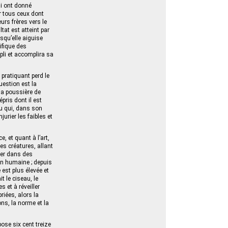
ui ont donné
ar tous ceux dont
eurs frères vers le
tat est atteint par
rsqu’elle aiguise
ifique des
pli et accomplira sa
 pratiquant perd le
question est la
 la poussière de
épris dont il est
ou qui, dans son
urier les faibles et
, et quant à l’art,
es créatures, allant
fier dans des
on humaine ; depuis
é est plus élevée et
t le ciseau, le
 et à réveiller
riées, alors la
ns, la norme et la
ose six cent treize