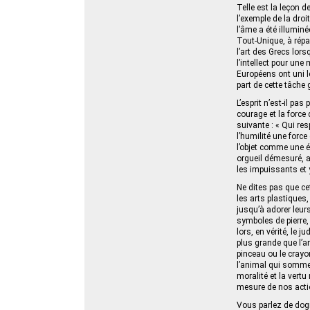
Telle est la leçon 
l’exemple de la droi
l’âme a été illuminée
Tout-Unique, à répan
l’art des Grecs lors
l’intellect pour un
Européens ont uni l
part de cette tâche 
L’esprit n’est-il pa
courage et la force 
suivante : « Qui res
l’humilité une force
l’objet comme une é
orgueil démesuré, a
les impuissants et y
Ne dites pas que cet
les arts plastiques
jusqu’à adorer leurs
symboles de pierre,
lors, en vérité, le j
plus grande que l’art
pinceau ou le crayo
l’animal qui sommeil
moralité et la vert
mesure de nos acti
Vous parlez de dogm