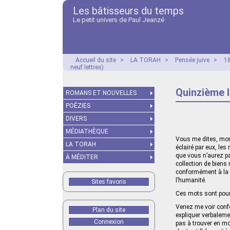
Les bâtisseurs du temps
Le petit univers de Paul Jeanzé
Accueil du site
>
LA TORAH
>
Pensée juive
>
18
neuf lettres)
Quinzième l
ROMANS ET NOUVELLES
POÉZIES
DIVERS
MÉDIATHÈQUE
Vous me dites, mon 
LA TORAH
éclairé par eux, les
que vous n’aurez pa
À MÉDITER
collection de biens 
conformément à la vo
l’humanité.
Sites favoris
Ces mots sont pour m
Venez me voir confo
Plan du site
expliquer verbaleme
Connexion
pas à trouver en mo