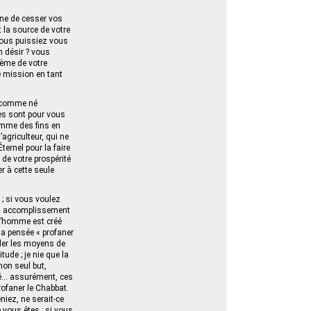
nne de cesser vos
t la source de votre
 vous puissiez vous
n désir ? vous
ième de votre
e mission en tant
z comme né
ces sont pour vous
mme des fins en
agriculteur, qui ne
ternel pour la faire
 de votre prospérité
r à cette seule
 ; si vous voulez
son accomplissement
e l’homme est créé
 la pensée « profaner
éder les moyens de
tude ; je nie que la
mon seul but,
ité… assurément, ces
rofaner le Chabbat.
iez, ne serait-ce
 vous êtes ; si vous