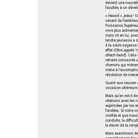
devient une nouvelle
facultés à un dével
«
Hassid
», pieux !
Puissance Supérieur
vivre plus activeme
mais vit en lui, ave
tendre jeunesse a œu
à la seule sagesse de
shlach hasid
). Celui
retraite consacrée u
mène à l’accompliss
résolution de mener u
Quant aux causes qui
occasion ultérieure.
Mais qu’en est-il de
relations avec les n
exprimées par les en
fondées. Si notre v
confiée et que nous 
conduite, la difficu
le devoir de la remp
Mais examinons de pl