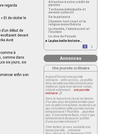
Attention à votre crédit de
père regarda
paroles
Techouva individuelle et
devenir collectif
De la patience
» Et de réciter le
L’homme tout court et la
religion monothéiste
La chenille, l’adolescent et
e d’un début de
l’esclave
revoltaient devant
Le rêve de Pessah
irke Avot
La plus belle histoire…
1
2
, comme à
rts, comme dans
Annonces
ra six jours, six
Une journée ordinaire
commencer enfin son
Aujourd’hui est une journée
ordinaire... enfin je crois. Je profite
donc de cette journée ordinaire pour
mettre en ligne mon dernier roman,
intitulé sobrement...
une journée
ordinaire
.
Dans la mesure où j’aurai eu besoin
d’un peu plus de quatre années pour
voir ce petit livre achevé, ne devrais-je
pas considérer cette journée comme
extraordinaire ? Peut-être... peut-être
pas. D’une certaine façon, n’est-il pas
extraordinaire de pouvoir profiter
d’une journée ordinaire ?
Cher lecteur, je vous souhaite une
bonne journée... ordinaire.
Paul Jeanzé, le 19 décembre 2025