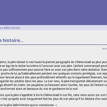
us belle histoire…
le histoire…
jeu
ns, le père récitait à voix haute le premier paragraphe du
Chéma Israël
au plus jeune
re en âge de le réciter lui-même à l’unisson avec son père. L’enfant commençait pou
 pas suffisamment pour pouvoir faire un avec son père dans cette récitation. Bie
us proche de lui qu’habituellement pendant ces quelques instants privilégiés, son ex
our laisser place à des yeux profondément attentifs qui le regardaient fixement, le
egarder les adultes dans les yeux. Le soir venu, le père transportait délicatement 
sage attentif du matin, les paupières se faisaient alors lourdes, les yeux de l’enfant s
ransformait alors en berceuse du soir et gardienne de la nuit.
ors que le père s’apprêtait à lire le
Chéma Israël
à son fils, celui resta assis sur son 
 n’est qu’après avoir longuement fixé les yeux de son père qu’il lui déclara d’un seul t
i la plus belle histoire que tu connaisses. »