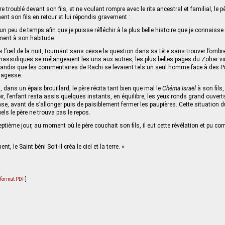
e troublé devant son fils, et ne voulant rompre avec le rite ancestral et familial, le 
t son fils en retour et lui répondis gravement :
un peu de temps afin que je puisse réfléchir à la plus belle histoire que je connaisse. 
ement à son habitude.
s l’œil de la nuit, tournant sans cesse la question dans sa tête sans trouver l’ombr
 hassidiques se mélangeaient les uns aux autres, les plus belles pages du Zohar vi
tandis que les commentaires de Rachi se levaient tels un seul homme face à des P
sagesse.
dans un épais brouillard, le père récita tant bien que mal le
Chéma Israël
à son fils
ir, l’enfant resta assis quelques instants, en équilibre, les yeux ronds grand ouve
nse, avant de s’allonger puis de paisiblement fermer les paupières. Cette situation du
ls le père ne trouva pas le repos.
septième jour, au moment où le père couchait son fils, il eut cette révélation et pu 
 le Saint béni Soit-il créa le ciel et la terre. »
u format PDF
]