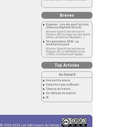
Brèves
8 janvier - Les dix-neuf lettres
(Samson Raphaël Hirsch)
Mise en ligne d’une version en
français de l’ouvrage Les dix-neufs
lettres, de Samson Raphaël (…)
30 septembre 2025 - La
méditation juive
Mise en ligne d’une version en
français de La méditation juive
(1982), livre de Aryeh Kaplan.
Top Articles
Au hasard
Une petite place
Cela n’est pas suffisant
Chasse au trésor
Un tableau de maître
XI
© 2008-2026 Les bâtisseurs du temps |