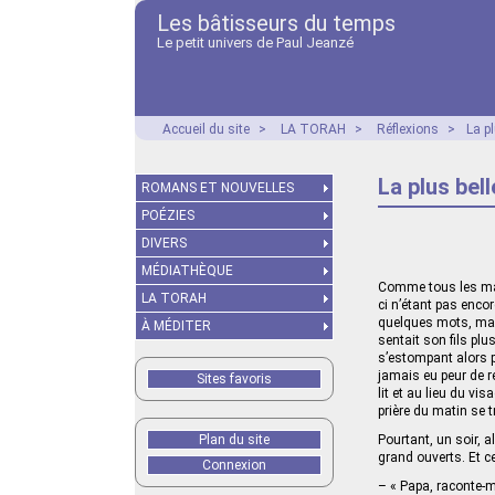
Les bâtisseurs du temps
Le petit univers de Paul Jeanzé
Accueil du site
>
LA TORAH
>
Réflexions
>
La pl
La plus bel
ROMANS ET NOUVELLES
POÉZIES
DIVERS
MÉDIATHÈQUE
Comme tous les mati
LA TORAH
ci n’étant pas enco
quelques mots, mais
À MÉDITER
sentait son fils pl
s’estompant alors p
jamais eu peur de r
Sites favoris
lit et au lieu du vi
prière du matin se t
Plan du site
Pourtant, un soir, al
grand ouverts. Et ce
Connexion
– « Papa, raconte-mo