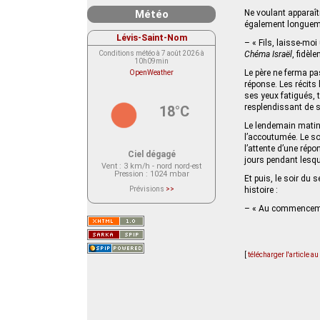
Météo
Ne voulant apparaîtr
également longuemen
Lévis-Saint-Nom
– « Fils, laisse-moi 
Conditions météo à 7 août 2026 à
Chéma Israël
, fidèl
10h09min
Le père ne ferma pa
OpenWeather
réponse. Les récits
ses yeux fatigués, 
resplendissant de 
18°C
Le lendemain matin, 
l’accoutumée. Le so
l’attente d’une répo
Ciel dégagé
jours pendant lesque
Vent
: 3 km/h - nord nord-est
Pression
: 1024 mbar
Et puis, le soir du 
Prévisions
>>
histoire :
Le service OpenWeather ne fournit
actuellement aucune prévision
– « Au commencement,
météorologique sur le lieu Lévis-
Saint-Nom.
Veuillez consulter le message du
service ci-dessous.
(401 - Invalid API key. Please see
https://openweathermap.org/faq#error401
[
télécharger l'article a
for more info.)