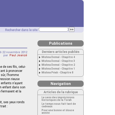
Rechercher dans le site
Publications
Derniers articles publiés
di 22 novembre 2012
par
Paul Jeanzé
Mishna Demaï - Chapitre 4
Mishna Demaï - Chapitre 3
Mishna Demaï - Chapitre 2
 de ses fils, celui-
Mishna Demaï - Chapitre 1
rtant à prononcer
Mishna Péah - Chapitre 8
n sûr, l’homme
pression rieuse
s enfants n’ayant
Navigation
son enfant dans son
e fermaient et la
Articles de la rubrique
Le sens des imprécisions
historiques de la Torah
lit, ses yeux ronds
Le temps nous fait tant de
rait :
cadeaux
Pour une bonne et douce
année