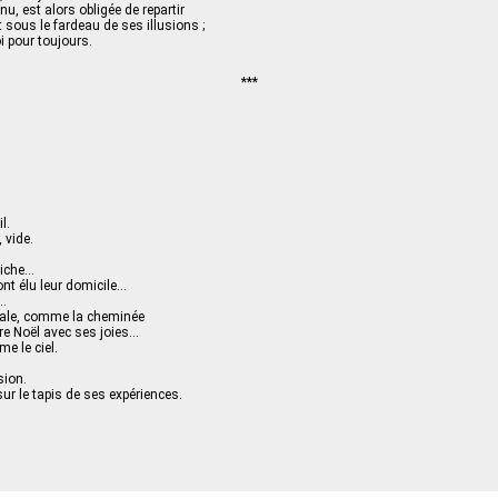
, est alors obligée de repartir
t sous le fardeau de ses illusions ;
i pour toujours.
***
l.
 vide.
 riche…
y ont élu leur domicile…
t…
 sale, comme la cheminée
re Noël avec ses joies…
e le ciel.
sion.
r le tapis de ses expériences.