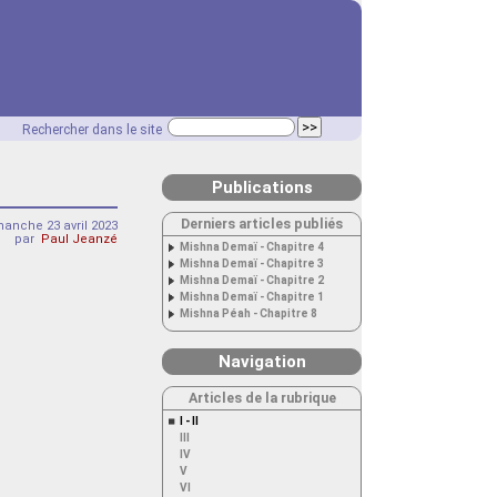
Rechercher dans le site
Publications
Derniers articles publiés
anche 23 avril 2023
par
Paul Jeanzé
Mishna Demaï - Chapitre 4
Mishna Demaï - Chapitre 3
Mishna Demaï - Chapitre 2
Mishna Demaï - Chapitre 1
Mishna Péah - Chapitre 8
Navigation
Articles de la rubrique
I - II
III
IV
V
VI