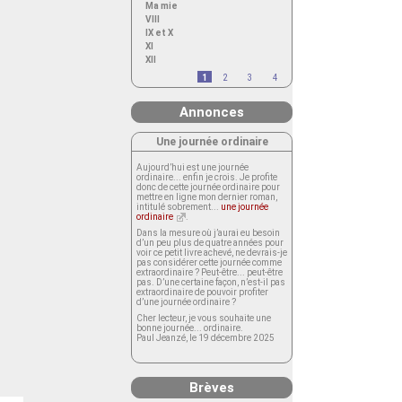
Ma mie
VIII
IX et X
XI
XII
1
2
3
4
Annonces
Une journée ordinaire
Aujourd’hui est une journée
ordinaire... enfin je crois. Je profite
donc de cette journée ordinaire pour
mettre en ligne mon dernier roman,
intitulé sobrement...
une journée
ordinaire
.
Dans la mesure où j’aurai eu besoin
d’un peu plus de quatre années pour
voir ce petit livre achevé, ne devrais-je
pas considérer cette journée comme
extraordinaire ? Peut-être... peut-être
pas. D’une certaine façon, n’est-il pas
extraordinaire de pouvoir profiter
d’une journée ordinaire ?
Cher lecteur, je vous souhaite une
bonne journée... ordinaire.
Paul Jeanzé, le 19 décembre 2025
Brèves