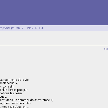
mposite (2023)
>
1962
>
I - II
dim
ux tourments de la vie
t mélancolique,
en ton sein.
 plus libre et plus pur.
de tous les fléaux
yeuse.
cent dans un sommeil doux et trompeur,
oi, parmi mon rêve infini.
p, mes yeux s’ouvrent…