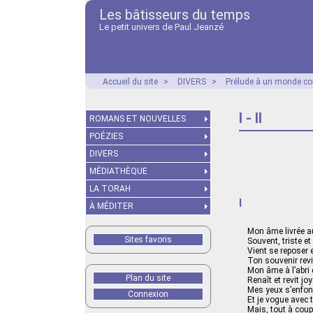
Les bâtisseurs du temps
Le petit univers de Paul Jeanzé
Accueil du site
>
DIVERS
>
Prélude à un monde co
I - II
ROMANS ET NOUVELLES
POÉZIES
DIVERS
MÉDIATHÈQUE
LA TORAH
I
À MÉDITER
Mon âme livrée a
Sites favoris
Souvent, triste e
Vient se reposer 
Ton souvenir revit
Mon âme à l’abri 
Plan du site
Renaît et revit jo
Mes yeux s’enfon
Connexion
Et je vogue avec t
Mais, tout à cou