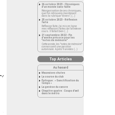
26 octobre 2023 - Chroniques
d’un monde sans faille
Réorganisation de ces chroniques,
que l’on retrouvera maintenant
dans la rubrique "divers", (…)
25 octobre 2023 - Réflexion
faite
Réflexion faite, j’ai mis en ligne
mes réflexions faites de l’année en
cours. Il fallait bien (…)
21 septembre 2022 - Fin
d’année précoce pour les
"notes de mémoire"
Cette année, les "notes de mémoire"
connaissent une parution
automnale. Après 9 années (…)
Top Articles
Au hasard
Mauvaises chutes
La course du club
Épilogue : « Sanctification du
temps »
La genèse du cancre
Chapitre quatre : Coups d’œil
dans le métro