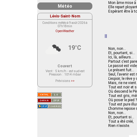
Mon âme mise à nu
Météo
Elle repart ployan
Espérant être à to
Lévis-Saint-Nom
Conditions météo à 9 août 2026 à
07h18min
OpenWeather
II
19°C
Non, non…
Et, pourtant, si…
Ici, là, ailleurs…
Partout c’est parei
Le passé est vide,
Couvert
Le présent fuit…
Vent
: 5 km/h - est sud-est
Seul, l’avenir est
Pression
: 1014 mbar
L’espoir, le rêve 
Prévisions
>>
Mais, rie ne vien
Le service OpenWeather ne fournit
Tout est noir et
actuellement aucune prévision
météorologique sur le lieu Lévis-
Où descend le Pè
Saint-Nom.
Tout est gris, mêm
Veuillez consulter le message du
Où poser le pied ?
service ci-dessous.
Tout est pure illu
(401 - Invalid API key. Please see
https://openweathermap.org/faq#error401
L’homme repose su
for more info.)
Non, non…
Et, pourtant si…
Tout a été créé,
Rien n’existe.