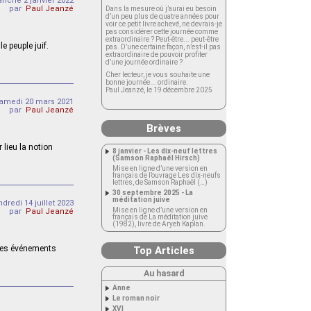
nche 2 janvier 2022
par
Paul Jeanzé
Dans la mesure où j’aurai eu besoin
d’un peu plus de quatre années pour
voir ce petit livre achevé, ne devrais-je
pas considérer cette journée comme
extraordinaire ? Peut-être... peut-être
e peuple juif.
pas. D’une certaine façon, n’est-il pas
extraordinaire de pouvoir profiter
d’une journée ordinaire ?
Cher lecteur, je vous souhaite une
bonne journée... ordinaire.
Paul Jeanzé, le 19 décembre 2025
amedi 20 mars 2021
par
Paul Jeanzé
Brèves
 lieu la notion
8 janvier - Les dix-neuf lettres
(Samson Raphaël Hirsch)
Mise en ligne d’une version en
français de l’ouvrage Les dix-neufs
lettres, de Samson Raphaël (…)
30 septembre 2025 - La
méditation juive
ndredi 14 juillet 2023
Mise en ligne d’une version en
par
Paul Jeanzé
français de La méditation juive
(1982), livre de Aryeh Kaplan.
. Ces événements
Top Articles
Au hasard
Anne
Le roman noir
XVI