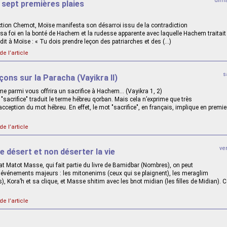
dima
 sept premières plaies
section Chemot, Moïse manifesta son désarroi issu de la contradiction
sa foi en la bonté de Hachem et la rudesse apparente avec laquelle Hachem traitait l
it à Moïse : « Tu dois prendre leçon des patriarches et des (…)
de l’article
s
çons sur la Paracha (Vayikra II)
 parmi vous offrira un sacrifice à Hachem... (Vayikra 1, 2)
"sacrifice" traduit le terme hébreu qorban. Mais cela n’exprime que très
cception du mot hébreu. En effet, le mot "sacrifice", en français, implique en premier
de l’article
ve
le désert et non déserter la vie
t Matot Masse, qui fait partie du livre de Bamidbar (Nombres), on peut
 événements majeurs : les mitonenims (ceux qui se plaignent), les meraglim
s), Kora’h et sa clique, et Masse shitim avec les bnot midian (les filles de Midian)
de l’article