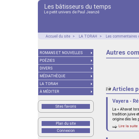
Les bâtisseurs du temps
Le petit univers de Paul Jeanzé
Accueil du site
>
LA TORAH
>
Les commentaires d
Autres com
ROMANS ET NOUVELLES
POÉZIES
DIVERS
MÉDIATHÈQUE
LA TORAH
Articles 
À MÉDITER
Vayera - Ré
Sites favoris
La « Ahavat Isra
tradition juive 
origine dès les 
Plan du site
Lire la suite 
Connexion