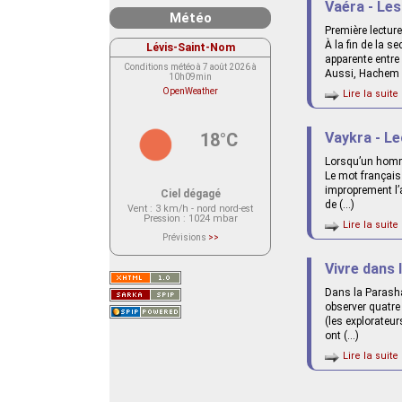
Vaéra - Les
Météo
Première lecture
À la fin de la 
Lévis-Saint-Nom
apparente entre 
Conditions météo à 7 août 2026 à
Aussi, Hachem d
10h09min
OpenWeather
Lire la suite 
18°C
Vaykra - Le
Lorsqu’un homme
Le mot français 
improprement l’a
Ciel dégagé
de (…)
Vent
: 3 km/h - nord nord-est
Pression
: 1024 mbar
Lire la suite 
Prévisions
>>
Le service OpenWeather ne fournit
actuellement aucune prévision
Vivre dans 
météorologique sur le lieu Lévis-
Saint-Nom.
Veuillez consulter le message du
Dans la Parasha
service ci-dessous.
(401 - Invalid API key. Please see
observer quatre
https://openweathermap.org/faq#error401
(les explorateur
for more info.)
ont (…)
Lire la suite 