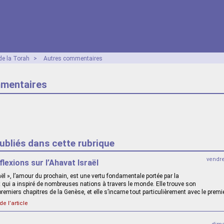
e la Torah
>
Autres commentaires
mentaires
publiés dans cette rubrique
vendr
flexions sur l’Ahavat Israël
ël », l’amour du prochain, est une vertu fondamentale portée par la
et qui a inspiré de nombreuses nations à travers le monde. Elle trouve son
premiers chapitres de la Genèse, et elle s’incarne tout particulièrement avec le premi
de l’article