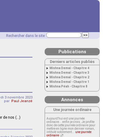
Rechercher dans le site
Publications
Derniers articles publiés
Mishna Demaï - Chapitre 4
Mishna Demaï - Chapitre 3
Mishna Demaï - Chapitre 2
Mishna Demaï - Chapitre 1
Mishna Péah - Chapitre 8
edi 3 novembre 2023
Annonces
par
Paul Jeanzé
Une journée ordinaire
er de nos (…)
Aujourd’hui est une journée
ordinaire... enfin je crois. Je profite
donc de cette journée ordinaire pour
mettre en ligne mon dernier roman,
intitulé sobrement...
une journée
ordinaire
.