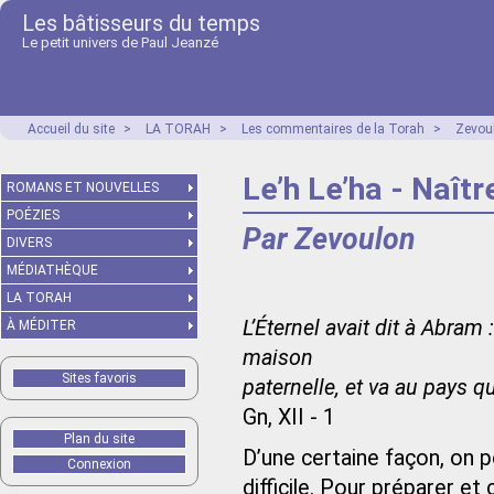
Les bâtisseurs du temps
Le petit univers de Paul Jeanzé
Accueil du site
>
LA TORAH
>
Les commentaires de la Torah
>
Zevou
Le’h Le’ha - Naîtr
ROMANS ET NOUVELLES
POÉZIES
Par Zevoulon
DIVERS
MÉDIATHÈQUE
LA TORAH
L’Éternel avait dit à Abram 
À MÉDITER
maison
Sites favoris
paternelle, et va au pays qu
Gn, XII - 1
Plan du site
D’une certaine façon, on p
Connexion
difficile. Pour préparer et 