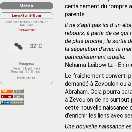
certainement dû rompre 
Météo
parents.
Lévis-Saint-Nom
Conditions météo à 9 août 2026 à
Il ne s’agit pas ici d’un é
14h12min
OpenWeather
rebours, à partir de ce qui
de plus proche ; la sortie 
32°C
la séparation d’avec la ma
particulièrement cruelle.
Nuageux
Nehama Leibowitz - En méd
Vent
: 8 km/h - est
Pression
: 1015 mbar
Le fraîchement converti pe
Prévisions
>>
Le service OpenWeather ne fournit
demandé à Zevoulon ou à 
actuellement aucune prévision
météorologique sur le lieu Lévis-
Abraham. Cela pourra paraî
Saint-Nom.
Veuillez consulter le message du
service ci-dessous.
à Zevoulon de ne surtout p
(401 - Invalid API key. Please see
https://openweathermap.org/faq#error401
cette nouvelle naissance
for more info.)
d’enrichir les liens avec s
Une nouvelle naissance e