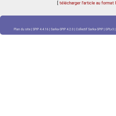
[
télécharger l'article au format
Plan du site
|
SPIP 4.4.16
|
Sarka-SPIP 4.2.0
|
Collectif Sarka-SPIP
|
GPLv3